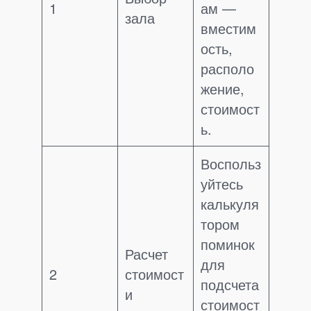
1
ам —
зала
вместим
ость,
располо
жение,
стоимост
ь.
Воспольз
уйтесь
калькуля
тором
поминок
Расчет
для
2
стоимост
подсчета
и
стоимост