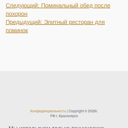
Е
Следующий: Поминальный обед после
похорон
щ
Предыдущий: Элитный ресторан для
поминок
е
п
о
ч
и
т
а
Конфиденциальность
| Copyright © 2026г.
РФ г. Красноярск
Мы используем только технические