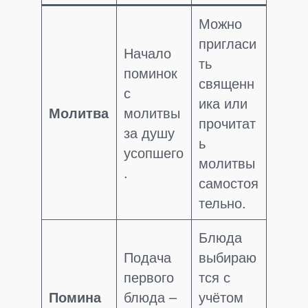
Можно
пригласи
Начало
ть
поминок
священн
с
ика или
Молитва
молитвы
прочитат
за душу
ь
усопшего
молитвы
.
самостоя
тельно.
Блюда
Подача
выбираю
первого
тся с
Помина
блюда –
учётом