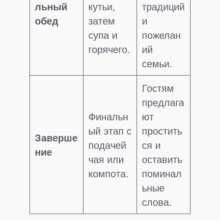
льный
кутьи,
традиций
обед
затем
и
супа и
пожелан
горячего.
ий
семьи.
Гостям
предлага
Финальн
ют
ый этап с
простить
Заверше
подачей
ся и
ние
чая или
оставить
компота.
поминал
ьные
слова.