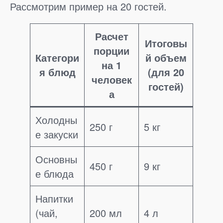
Рассмотрим пример на 20 гостей.
Расчет
Итоговы
порции
Категори
й объем
на 1
я блюд
(для 20
человек
гостей)
а
Холодны
250 г
5 кг
е закуски
Основны
450 г
9 кг
е блюда
Напитки
(чай,
200 мл
4 л