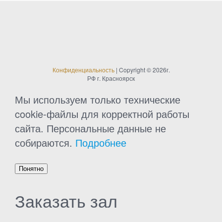
ч
и
т
а
Конфиденциальность
| Copyright © 2026г.
РФ г. Красноярск
т
Мы используем только технические
cookie-файлы для корректной работы
ь
сайта. Персональные данные не
собираются.
Подробнее
Понятно
Заказать зал