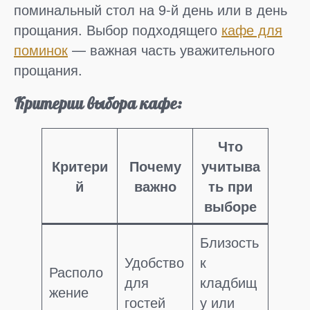
поминальный стол на 9-й день или в день
прощания. Выбор подходящего
кафе для
поминок
— важная часть уважительного
прощания.
Критерии выбора кафе:
Что
Критери
Почему
учитыва
й
важно
ть при
выборе
Близость
Удобство
к
Располо
для
кладбищ
жение
гостей
у или