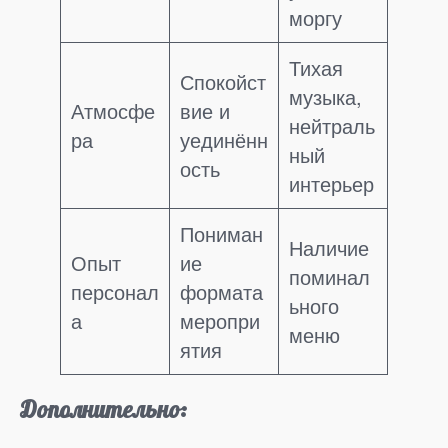
моргу
Тихая
Спокойст
музыка,
Атмосфе
вие и
нейтраль
ра
уединённ
ный
ость
интерьер
Пониман
Наличие
Опыт
ие
поминал
персонал
формата
ьного
а
меропри
меню
ятия
Дополнительно: