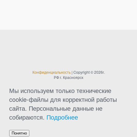
п
о
ч
и
т
Конфиденциальность
| Copyright © 2026г.
РФ г. Красноярск
а
Мы используем только технические
т
cookie-файлы для корректной работы
сайта. Персональные данные не
ь
собираются.
Подробнее
Понятно