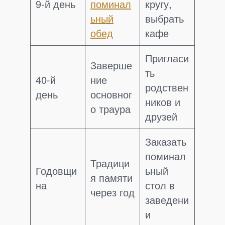
9-й день
поминал
кругу,
ьный
выбрать
обед
кафе
Пригласи
Заверше
ть
40-й
ние
родствен
день
основног
ников и
о траура
друзей
Заказать
поминал
Традици
Годовщи
ьный
я памяти
на
стол в
через год
заведени
и