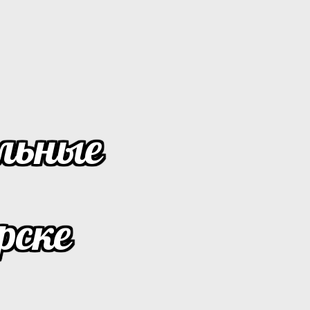
льные
рске