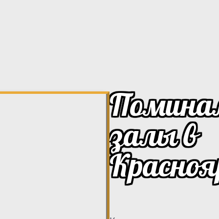
Помина
залы в
Красноя