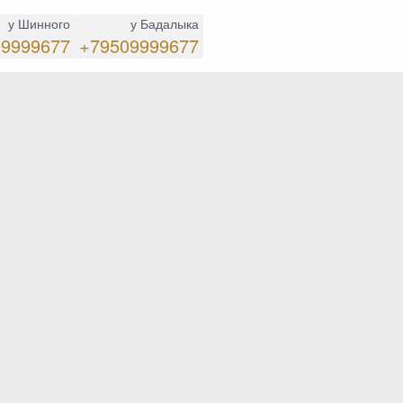
у Шинного
у Бадалыка
09999677
+79509999677